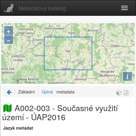
Metadatový katalog
+
−
i
Základní
Úplná
metadata
A002-003 - Současné využití
území - ÚAP2016
Jazyk metadat