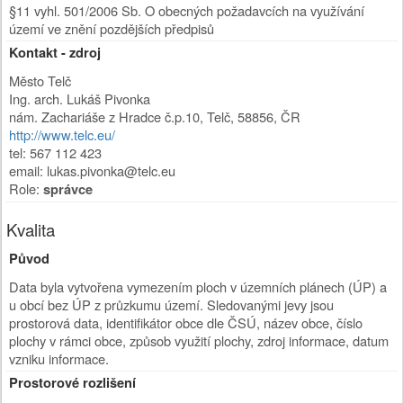
§11 vyhl. 501/2006 Sb. O obecných požadavcích na využívání
území ve znění pozdějších předpisů
Kontakt - zdroj
Město Telč
Ing. arch. Lukáš Pivonka
nám. Zachariáše z Hradce č.p.10
,
Telč
,
58856
,
ČR
http://www.telc.eu/
tel: 567 112 423
email: lukas.pivonka@telc.eu
Role:
správce
Kvalita
Původ
Data byla vytvořena vymezením ploch v územních plánech (ÚP) a
u obcí bez ÚP z průzkumu území. Sledovanými jevy jsou
prostorová data, identifikátor obce dle ČSÚ, název obce, číslo
plochy v rámci obce, způsob využití plochy, zdroj informace, datum
vzniku informace.
Prostorové rozlišení