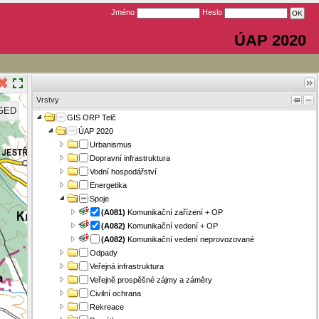
Jméno
Heslo
ÚAP 2020
Vrstvy
GED
GIS ORP Telč
ÚAP 2020
Urbanismus
Dopravní infrastruktura
Vodní hospodářství
Energetika
Spoje
(A081)
Komunikační zařízení + OP
(A082)
Komunikační vedení + OP
(A082)
Komunikační vedení neprovozované
Odpady
Veřejná infrastruktura
Veřejně prospěšné zájmy a záměry
Civilní ochrana
Rekreace