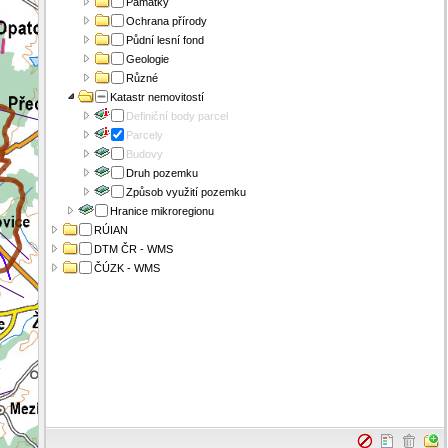
Památky
Ochrana přírody
Půdní lesní fond
Geologie
Různé
Katastr nemovitostí
Definiční body parcel
Parcely
Budovy
Druh pozemku
Způsob využití pozemku
Hranice mikroregionu
RÚIAN
DTM ČR - WMS
ČÚZK - WMS