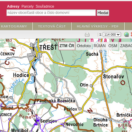
Adresy
Parcely
Souřadnice
KARTOGRAMY
TEXTOVÁ ČÁST
HLAVNÍ VÝKRESY - PDF
1:
ZTM ČR
Ortofoto
RÚIAN
OSM
ZABA